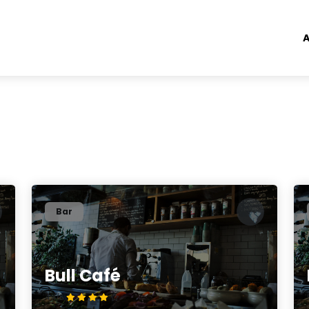
A
Bar
Bull Café
4.4/5