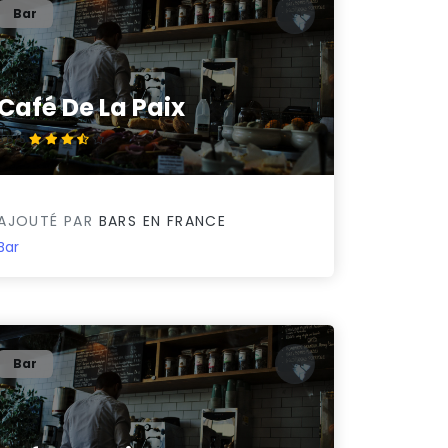
Bar
Café De La Paix
3.8/5
AJOUTÉ PAR
BARS EN FRANCE
Bar
Bar