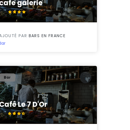
cafe galerie
4.3/5
AJOUTÉ PAR
BARS EN FRANCE
Bar
Bar
Café Le 7 D'Or
3.7/5