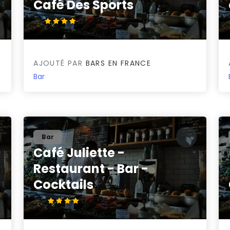
Café Des Sports
4/5
AJOUTÉ PAR
BARS EN FRANCE
Bar
Bar
Café Juliette -
Restaurant - Bar -
Cocktails
4.1/5