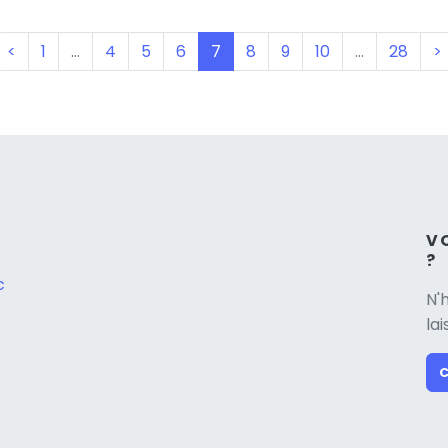
(current)
<
1
…
4
5
6
7
8
9
10
…
28
>
V
?
c
N'
la