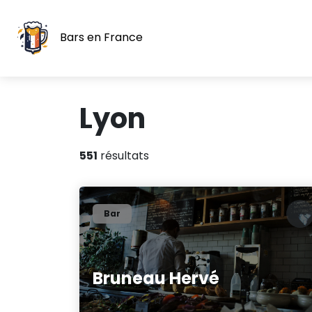
Bars en France
Lyon
551
résultats
Bar
Bruneau Hervé
0/5