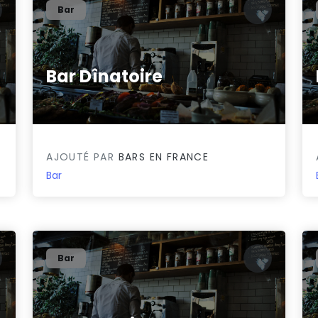
Bar
Bar Dînatoire
0/5
AJOUTÉ PAR
BARS EN FRANCE
Bar
Bar