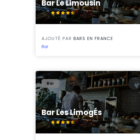
Bar Le Limousin
4.7/5
AJOUTÉ PAR
BARS EN FRANCE
Bar
Bar
Bar Les LimogÉs
4.7/5