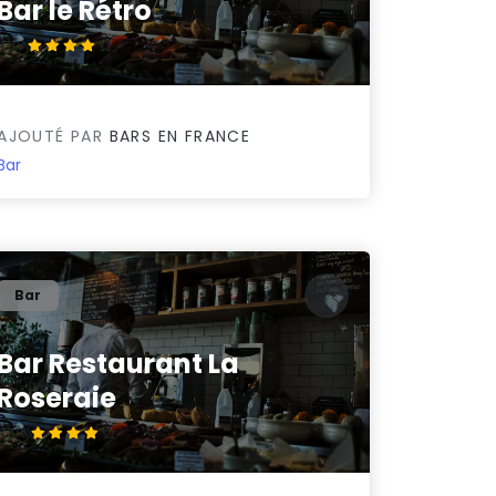
Bar le Rétro
4.1/5
AJOUTÉ PAR
BARS EN FRANCE
Bar
Bar
Bar Restaurant La
Roseraie
4.3/5