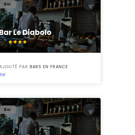
Bar
Bar Le Diabolo
4.2/5
AJOUTÉ PAR
BARS EN FRANCE
Bar
Bar