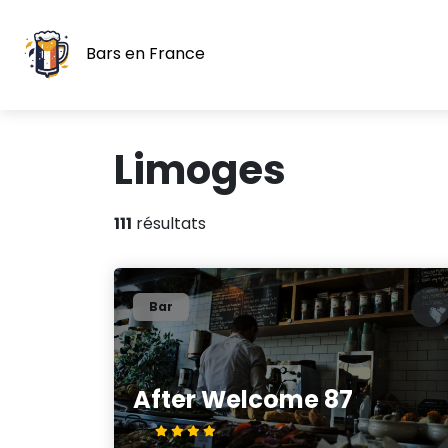
Bars en France
Limoges
111
résultats
Bar
After Welcome 87
4/5