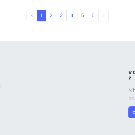
(current)
<
1
2
3
4
5
6
>
V
?
c
N'
la