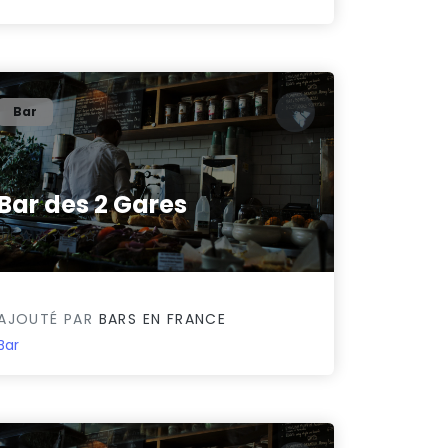
Bar
Bar des 2 Gares
0/5
AJOUTÉ PAR
BARS EN FRANCE
Bar