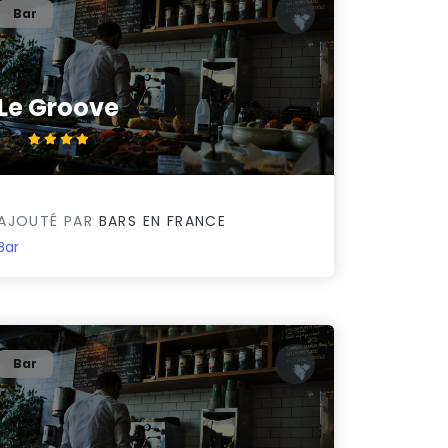
Bar
Le Groove
4.3/5
AJOUTÉ PAR
BARS EN FRANCE
Bar
Bar