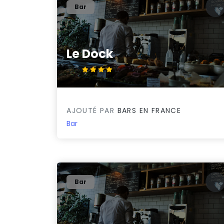
Bar
Le Dock
4.3/5
AJOUTÉ PAR
BARS EN FRANCE
Bar
Bar