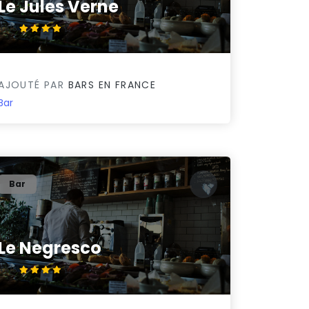
Le Jules Verne
4.4/5
AJOUTÉ PAR
BARS EN FRANCE
Bar
Bar
Le Negresco
4.4/5