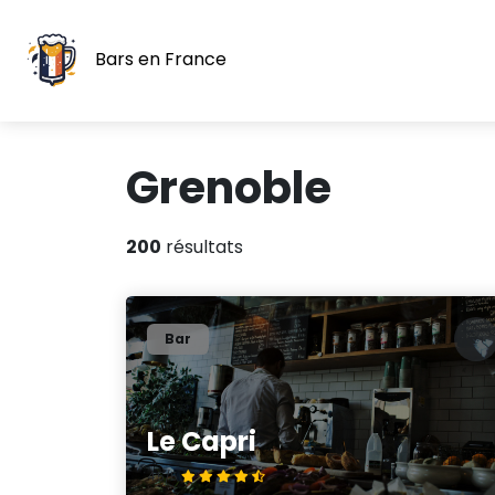
Bars en France
Grenoble
200
résultats
Bar
Le Capri
4.5/5