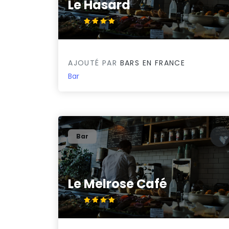
Le Hasard
4.2/5
AJOUTÉ PAR
BARS EN FRANCE
Bar
Bar
Le Melrose Café
4.3/5