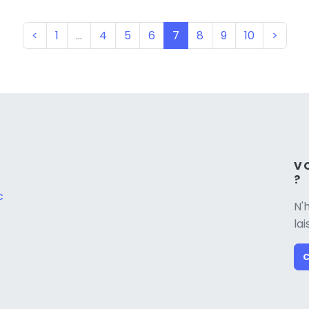
(current)
<
1
…
4
5
6
7
8
9
10
>
V
?
c
N'
la