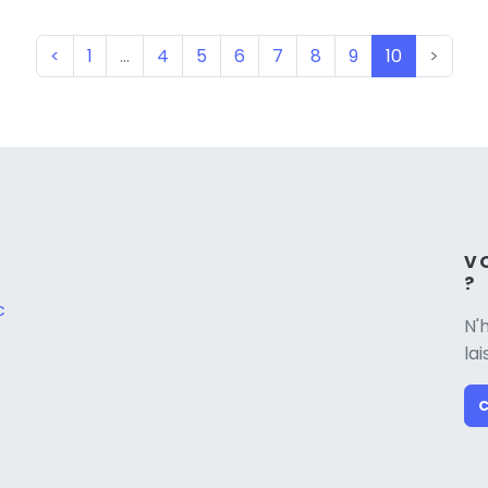
(current)
<
1
…
4
5
6
7
8
9
10
>
V
?
c
N'
la