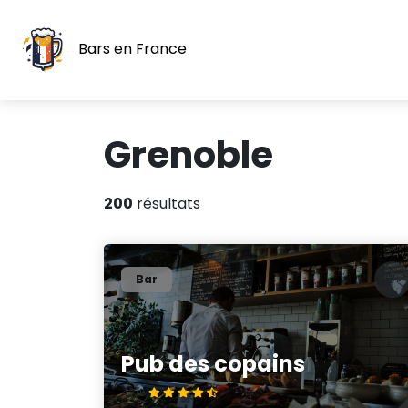
Bars en France
Grenoble
200
résultats
Bar
Pub des copains
4.7/5