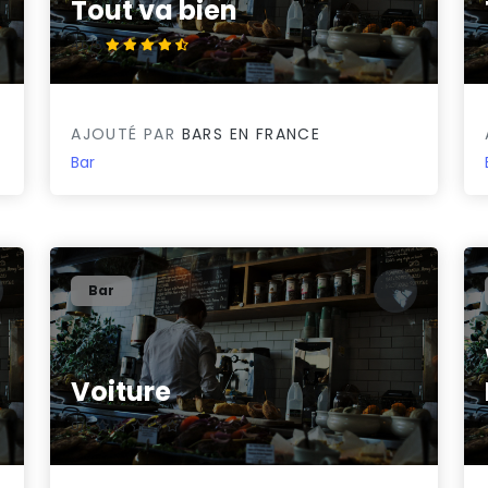
Tout va bien
4.6/5
AJOUTÉ PAR
BARS EN FRANCE
Bar
Bar
Voiture
0/5