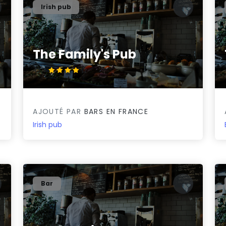
Irish pub
The Family's Pub
4.3/5
AJOUTÉ PAR
BARS EN FRANCE
Irish pub
Bar