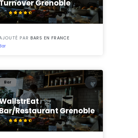
Turnover Grenoble
4.5/5
AJOUTÉ PAR
BARS EN FRANCE
Bar
Bar
WallstrEat
Bar/Restaurant Grenoble
4.5/5