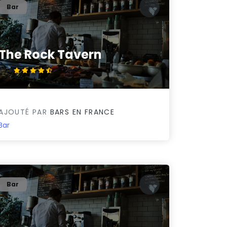
Bar
The Rock Tavern
4.7/5
AJOUTÉ PAR
BARS EN FRANCE
Bar
Bar