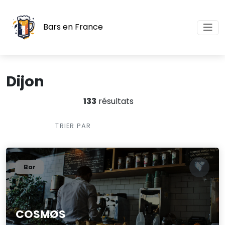
Bars en France
Dijon
133
résultats
TRIER PAR
Bar
COSMØS