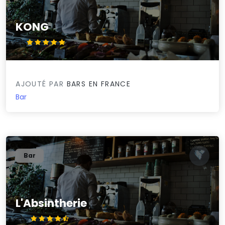
KONG
5/5
AJOUTÉ PAR
BARS EN FRANCE
Bar
Bar
L'Absintherie
4.7/5