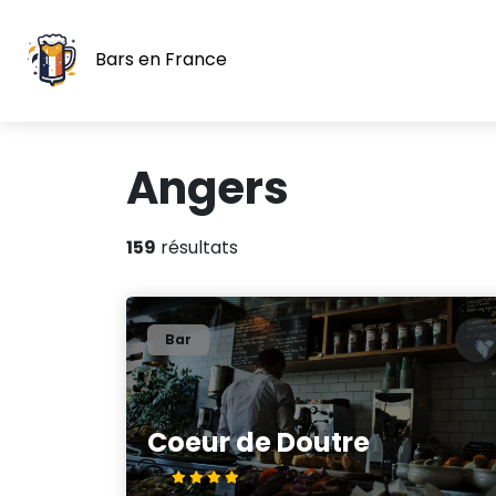
Bars en France
Angers
159
résultats
Bar
Coeur de Doutre
4/5