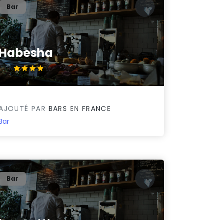
Bar
Habesha
4.4/5
AJOUTÉ PAR
BARS EN FRANCE
Bar
Bar