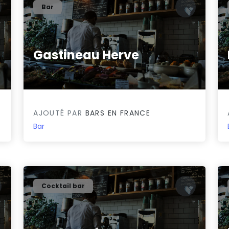
Bar
Gastineau Herve
0/5
AJOUTÉ PAR
BARS EN FRANCE
Bar
Cocktail bar