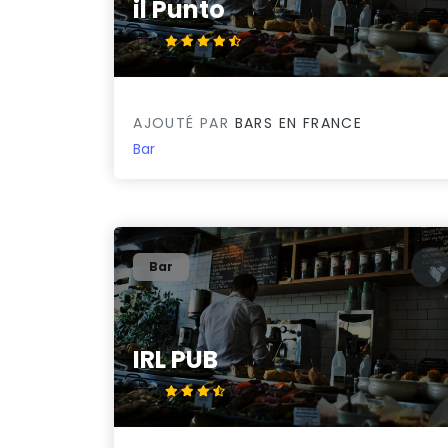
il Punto
4.8/5
AJOUTÉ PAR
BARS EN FRANCE
Bar
Bar
IRL PUB
3.8/5