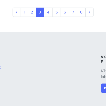
(current)
<
1
2
3
4
5
6
7
8
>
V
?
c
N'
la