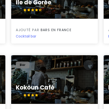
Ile de Gorée
4.5/5
AJOUTÉ PAR
BARS EN FRANCE
Cocktail bar
Bar
Kokoun Café
4.4/5