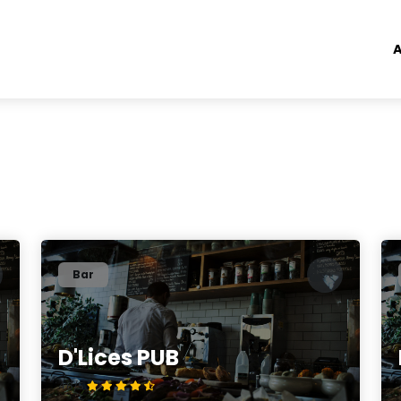
A
Bar
D'Lices PUB
4.8/5