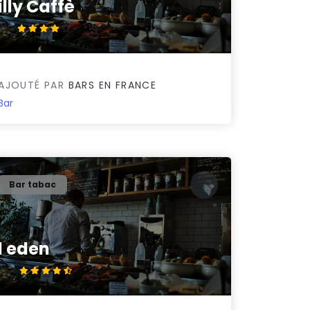
illy Caffè
4.1/5
AJOUTÉ PAR
BARS EN FRANCE
Bar
Bar tabac
l eden
4.5/5