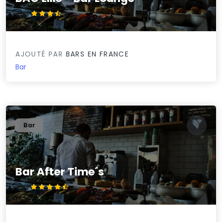
3.9/5
AJOUTÉ PAR
BARS EN FRANCE
Bar
Bar
Bar After Time´s
4.5/5