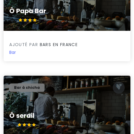
Ô Papa Bar
4.3/5
AJOUTÉ PAR
BARS EN FRANCE
Bar
Bar à chicha
Ô serail
4.1/5