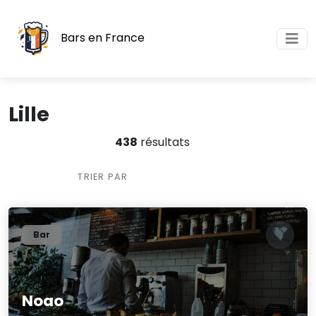
Bars en France
Lille
438
résultats
TRIER PAR
Bar
Noao