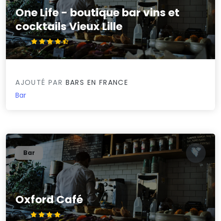
One Life - boutique bar vins et
cocktails Vieux Lille
4.6/5
AJOUTÉ PAR
BARS EN FRANCE
Bar
Bar
Oxford Café
4.3/5