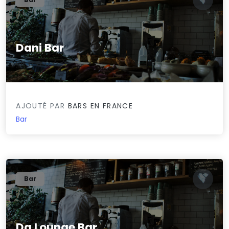
Dani Bar
0/5
AJOUTÉ PAR
BARS EN FRANCE
Bar
Bar
Dg Lounge Bar