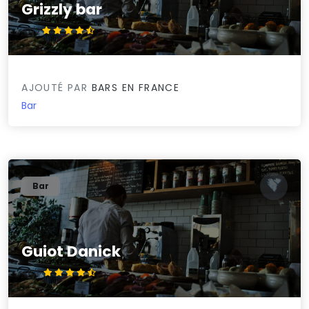
Grizzly bar
4.7/5
AJOUTÉ PAR
BARS EN FRANCE
Bar
Bar
Guiot Danick
4.6/5