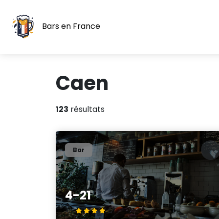
Bars en France
Caen
123
résultats
Bar
4-21
4/5