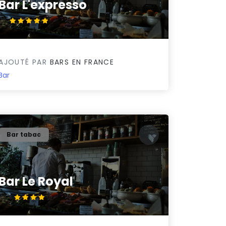
Bar L'expresso
5/5
AJOUTÉ PAR
BARS EN FRANCE
Bar
Bar tabac
Bar Le Royal
4.3/5