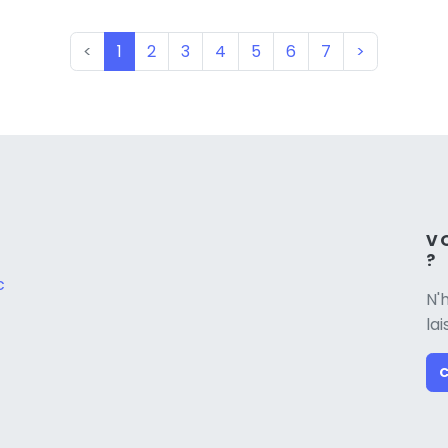
(current)
<
1
2
3
4
5
6
7
>
V
?
c
N'
la