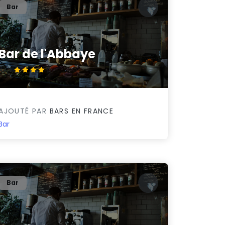
Bar
Bar de l'Abbaye
4.4/5
AJOUTÉ PAR
BARS EN FRANCE
Bar
Bar