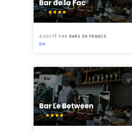
Bar de la Fac
4.4/5
AJOUTÉ PAR
BARS EN FRANCE
Bar
Bar
Bar Le Between
4/5