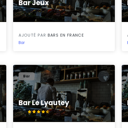
Bar Jeux
0/5
AJOUTÉ PAR
BARS EN FRANCE
Bar
Bar
Bar Le Lyautey
4.8/5