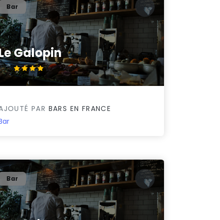
Bar
Le Galopin
4.2/5
AJOUTÉ PAR
BARS EN FRANCE
Bar
Bar