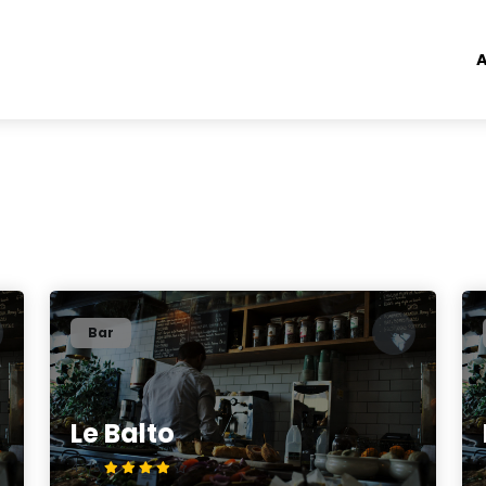
A
Bar
Le Balto
4.3/5