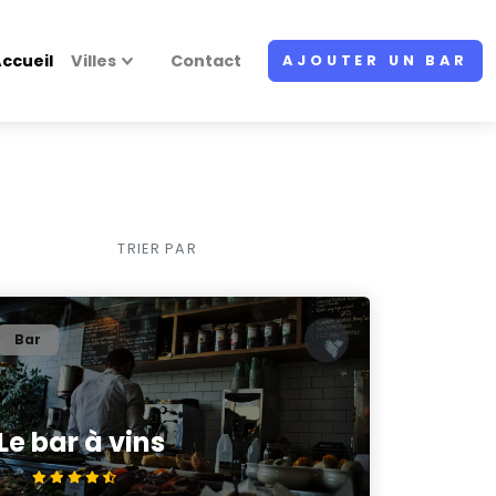
ccueil
Villes
Contact
AJOUTER UN BAR
TRIER PAR
Bar
Le bar à vins
4.8/5