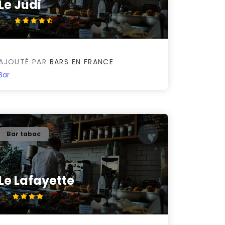
Le Judi
4.8/5
AJOUTÉ PAR
BARS EN FRANCE
Bar
Bar tabac
Le Lafayette
4.1/5