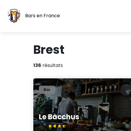
Bars en France
Brest
136
résultats
Bar
Le Bacchus
3.8/5