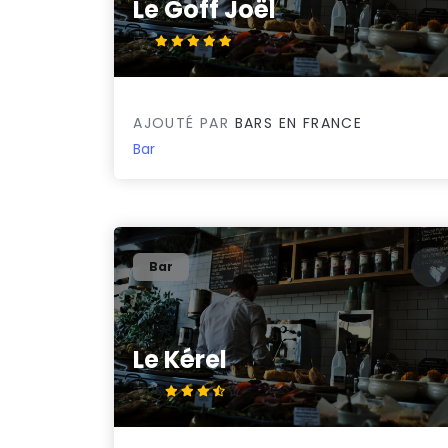
Le Goff Joël
5/5
AJOUTÉ PAR
BARS EN FRANCE
Bar
Bar
Le Kérel
3.8/5