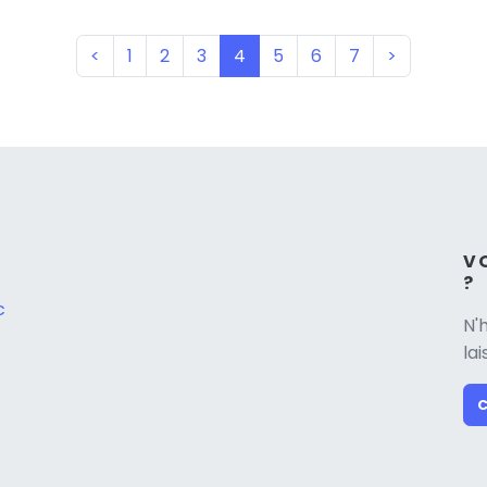
(current)
<
1
2
3
4
5
6
7
>
V
?
c
N'
la