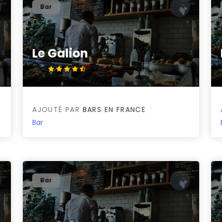
Bar
Le Galion
4.8/5
AJOUTÉ PAR
BARS EN FRANCE
Bar
Bar