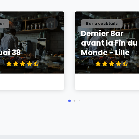
ar
Bar à cocktails
Dernier Bar
avant la Fin du
uai 38
Monde - Lille
8/5
4.6/5