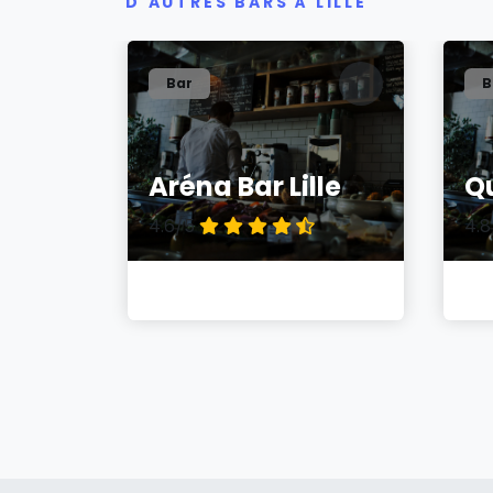
D'AUTRES BARS À LILLE
Bar
B
Aréna Bar Lille
Q
4.6/5
4.