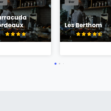
ar
Bar
arracuda
ordeaux
Les Berthom
4/5
4.5/5