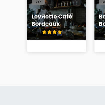
Bar
B
LevЯette Café
B
Bordeaux
B
4.2/5
4.